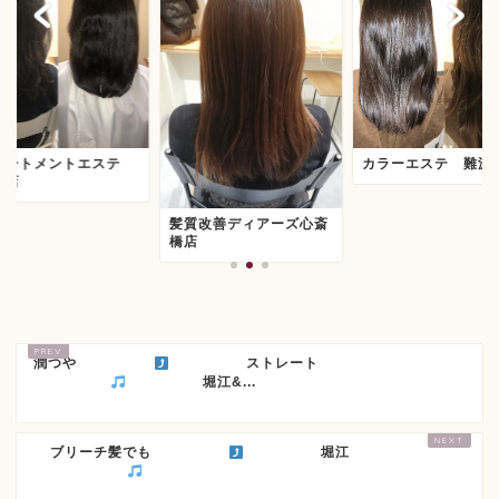
リートメントエステ
カラーエステ 難波
波店
髪質改善ディアーズ心斎
橋店
潤つや
ストレート
堀江&...
ブリーチ髪でも
堀江